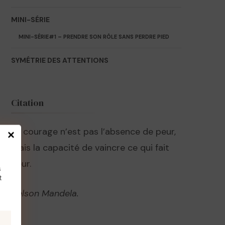
MINI-SÉRIE
MINI-SÉRIE#1 – PRENDRE SON RÔLE SANS PERDRE PIED
SYMÉTRIE DES ATTENTIONS
Citation
Le courage n’est pas l’absence de peur,
mais la capacité de vaincre ce qui fait
peur.
s
t
Nelson Mandela.