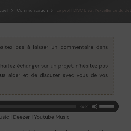
PROFIL
DISC
cueil
Communication
Le profil DISC bleu : l’excellence du dét
BLEU
:
L’EXCELLENCE
DU
DÉTAIL
sitez pas à laisser un
commentaire
dans
haitez échanger sur un projet, n’hésitez pas
vous aider et de discuter avec vous de vos
Utilisez
00:00
les
usic
|
Deezer
|
Youtube Music
flèches