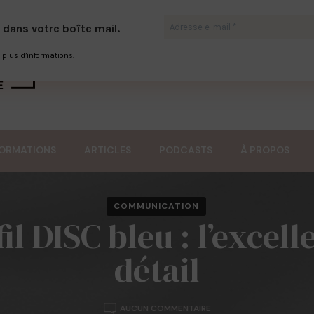
 dans votre boîte mail.
plus d’informations.
Le blog qui vous accompagne au cœur de l'hôtellerie
ORMATIONS
ARTICLES
PODCASTS
À PROPOS
COMMUNICATION
il DISC bleu : l’excel
détail
LE
AUCUN COMMENTAIRE