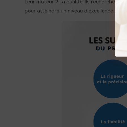
Leur moteur ? La qualité. Ils recherchent sa
pour atteindre un niveau d’excellence qui les