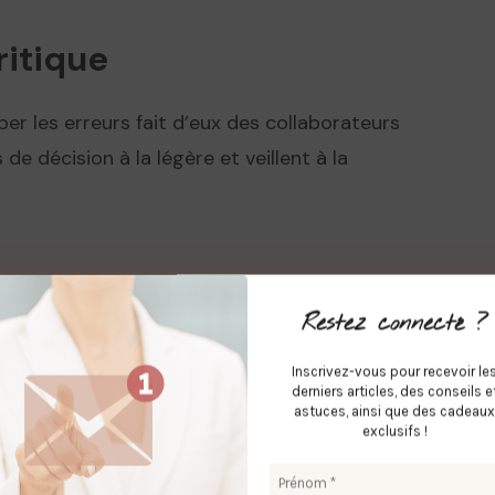
critique
per les erreurs fait d’eux des collaborateurs
 de décision à la légère et veillent à la
Restez connecté ?
nnent leurs engagements et s’assurent que
ls inspirent confiance.
Inscrivez-vous pour recevoir le
derniers articles, des conseils e
astuces, ainsi que des cadeaux
ire
exclusifs !