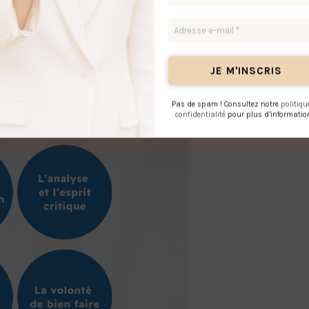
ns cesse l’amélioration, non pour briller, mais
 rassure autant qu’il élève l’expérience client.
Pas de spam ! Consultez notre
politiqu
confidentialité
pour plus d’informatio