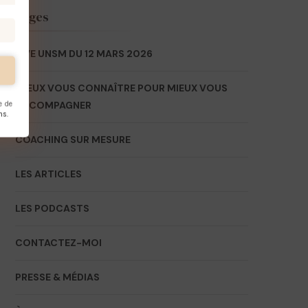
Pages
LIVE UNSM DU 12 MARS 2026
MIEUX VOUS CONNAÎTRE POUR MIEUX VOUS
ACCOMPAGNER
e de
ns.
COACHING SUR MESURE
LES ARTICLES
LES PODCASTS
CONTACTEZ-MOI
PRESSE & MÉDIAS