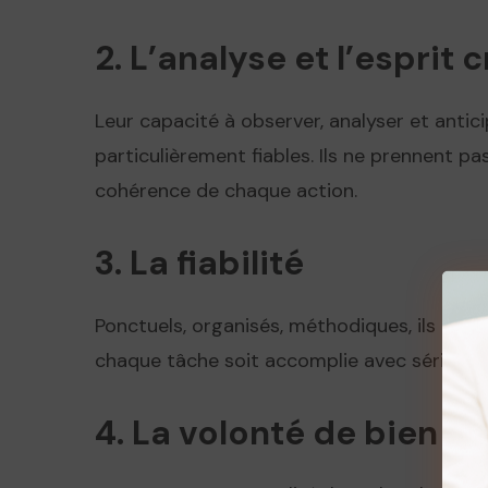
2. L’analyse et l’esprit 
Leur capacité à observer, analyser et antici
particulièrement fiables. Ils ne prennent pas
cohérence de chaque action.
3. La fiabilité
Ponctuels, organisés, méthodiques, ils tie
chaque tâche soit accomplie avec sérieux. I
4. La volonté de bien fa