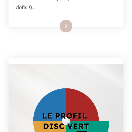
défis !)…
: Le profil DISC jaune : un ray
Lire la suite